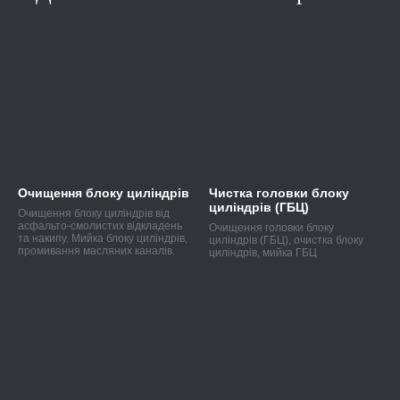
Очищення блоку циліндрів
Чистка головки блоку
циліндрів (ГБЦ)
Очищення блоку циліндрів від
асфальто-смолистих відкладень
Очищення головки блоку
та накипу. Мийка блоку циліндрів,
циліндрів (ГБЦ), очистка блоку
промивання масляних каналів.
циліндрів, мийка ГБЦ