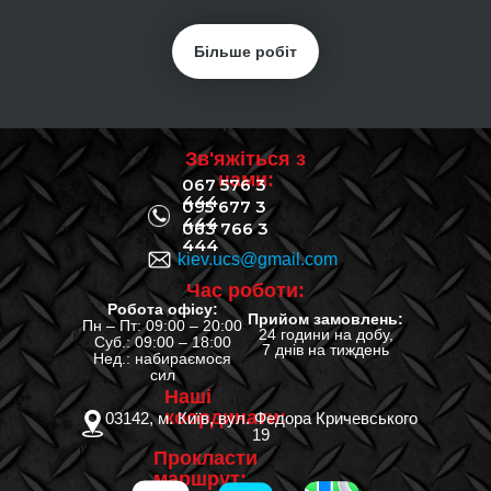
Більше робіт
Зв'яжіться з
нами:
067 576 3
444
095 677 3
444
063 766 3
444
kiev.ucs@gmail.com
Час роботи:
Робота офісу:
Прийом замовлень:
Пн – Пт: 09:00 – 20:00
24 години на добу,
Суб.: 09:00 – 18:00
7 днів на тиждень
Нед.: набираємося
сил
Наші
координати:
03142, м. Київ, вул. Федора Кричевського
19
Прокласти
маршрут: