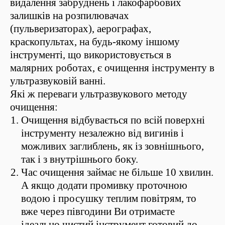
видалення забруднень і лакофарбових
залишків на розпилювачах
(пульверизаторах), аерографах,
краскопультах, на будь-якому іншому
інструменті, що використовується в
малярних роботах, є очищення інструменту в
ультразвуковій ванні.
Які ж переваги ультразвукового методу
очищення:
Очищення відбувається по всій поверхні
інструменту незалежно від вигинів і
можливих заглиблень, як із зовнішнього,
так і з внутрішнього боку.
Час очищення займає не більше 10 хвилин.
А якщо додати промивку проточною
водою і просушку теплим повітрям, то
вже через півгодини Ви отримаєте
ідеально чистий інструмент готовий до