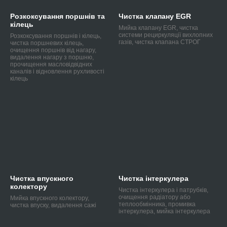
Розкоксування поршнів та
Чистка клапану EGR
кілець
Мийка клапану EGR, чистка
системи рециркуляції вихлопних
Розкоксування поршнів і кілець,
газів, чистка клапана СТРОГ
чистка поршневих кілець,
очищення поршнів від нагару,
видалення нагару з поршню,
прочищення масловідвідних
каналів і відновлення рухливості
кілець
Чистка впускного
Чистка інтеркулера
колектору
Чистка інтеркулера і патрубків,
очищення радіатору або
Мийка впускного колектору,
теплообмінника, промивка
чистка впуску, видалення сажі
інтеркулера, мийка інтеркулера